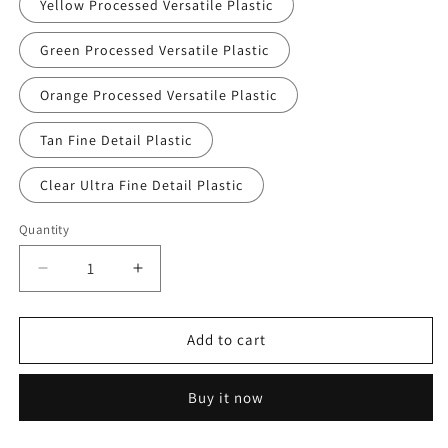
Yellow Processed Versatile Plastic
Green Processed Versatile Plastic
Orange Processed Versatile Plastic
Tan Fine Detail Plastic
Clear Ultra Fine Detail Plastic
Quantity
Decrease
Increase
quantity
quantity
for
for
NEM102
NEM102
Add to cart
H0
H0
Scale
Scale
Buy it now
clearance
clearance
gauge
gauge