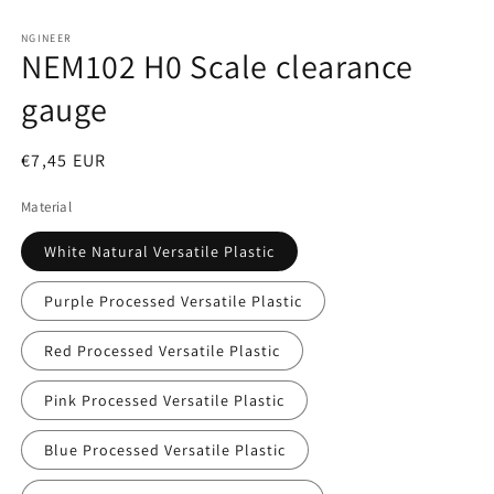
Open
media
1
NGINEER
NEM102 H0 Scale clearance
in
modal
gauge
Regular
€7,45 EUR
price
Material
White Natural Versatile Plastic
Purple Processed Versatile Plastic
Red Processed Versatile Plastic
Pink Processed Versatile Plastic
Blue Processed Versatile Plastic