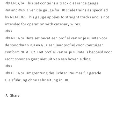
<b>EN:</b> This set contains a track clearance gauge
<u>and</u> a vehicle gauge for H0 scale trains as specified
by NEM 102. This gauge applies to straight tracks and is not
intended for operation with catenary wires.
<br>
<b>NL:</b> Deze set bevat een profiel van vrije ruimte voor
de spoorbaan <u>en</u> een laadprofiel voor voertuigen
conform NEM 102. Het profiel van vrije ruimte is bedoeld voor
recht spoor en gaat niet uit van een bovenleiding.
<br>
<b>DE:</b> Umgrenzung des lichten Raumes für gerade
Gleisführung ohne Fahrleitung in H0.
Share