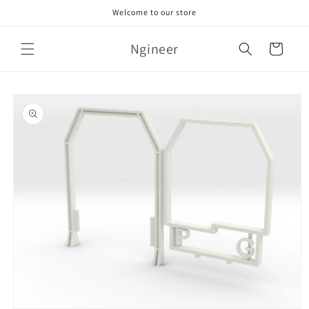
Skip to
Welcome to our store
content
Ngineer
Cart
Skip to
product
information